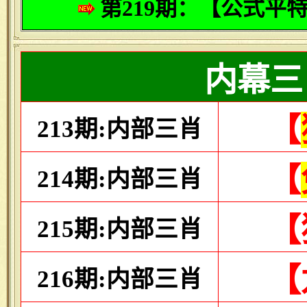
第219期：【公式平
内幕三
【
213期:内部三肖
【
214期:内部三肖
【
215期:内部三肖
【
216期:内部三肖