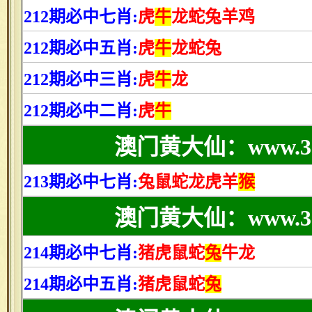
212期必中七肖:
虎
牛
龙蛇兔羊鸡
212期必中五肖:
虎
牛
龙蛇兔
212期必中三肖:
虎
牛
龙
212期必中二肖:
虎
牛
澳门黄大仙：www.3
213期必中七肖:
兔鼠蛇龙虎羊
猴
澳门黄大仙：www.3
214期必中七肖:
猪虎鼠蛇
兔
牛龙
214期必中五肖:
猪虎鼠蛇
兔