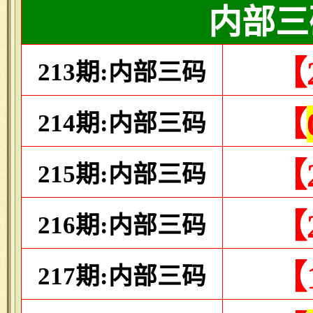
内部三
【
213期:内部三码
【
214期:内部三码
【
215期:内部三码
【
216期:内部三码
【
217期:内部三码