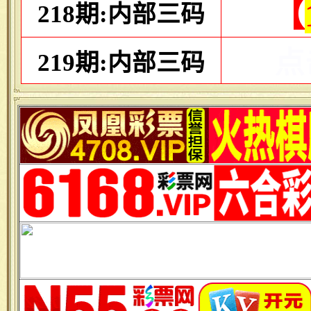
【
218期:内部三码
点
219期:内部三码