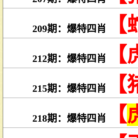
【
209期：爆特四肖
【
212期：爆特四肖
【
215期：爆特四肖
【
218期：爆特四肖